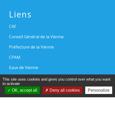
Liens
CAF
Conseil Général de la Vienne
Préfecture de la Vienne
CPAM
Eaux de Vienne
This site uses cookies and gives you control over what you want
to activate
Jumelages
OK, accept all
Deny all cookies
Personalize
Amöneburg (Allemagne)