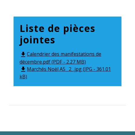
Liste de pièces
jointes
Calendrier des manifestations de
file_download
décembre.pdf (PDF - 2.27 MB)
Marchés Noël A5 _2_.jpg (JPG - 361.01
file_download
kB)