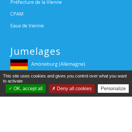
Préfecture de la Vienne
CPAM
Eaux de Vienne
Jumelages
Amöneburg (Allemagne)
This site uses cookies and gives you control over what you want
to activate
Pacte d'amitié avec Tuoro Sul Trasimeno (Italie)
OK, accept all
Deny all cookies
Personalize
Pacte d'amitié avec Tragwein (Autriche)
Mentions légales
-
Politique de confidentialité
-
Accessibilité
-
Plan du site
-
Gestion des cookies