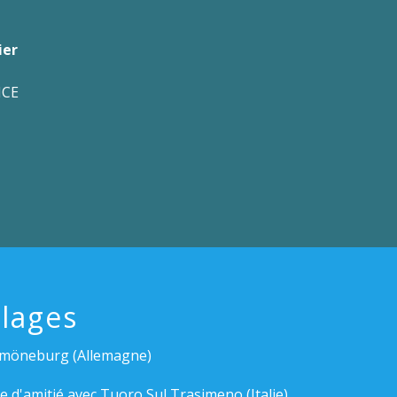
ier
NCE
lages
möneburg (Allemagne)
e d'amitié avec Tuoro Sul Trasimeno (Italie)