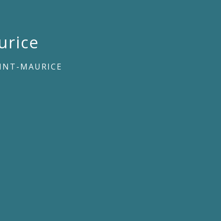
urice
AINT-MAURICE