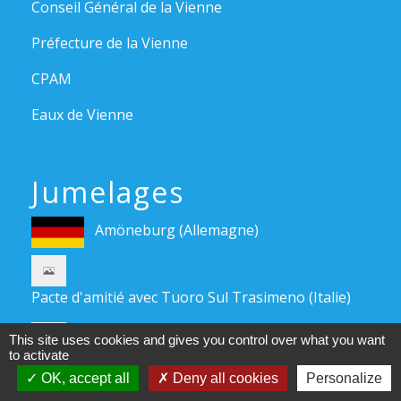
Conseil Général de la Vienne
Préfecture de la Vienne
CPAM
Eaux de Vienne
Jumelages
Amöneburg (Allemagne)
Pacte d'amitié avec Tuoro Sul Trasimeno (Italie)
Pacte d'amitié avec Tragwein (Autriche)
This site uses cookies and gives you control over what you want
to activate
OK, accept all
Deny all cookies
Personalize
Mentions légales
-
Politique de confidentialité
-