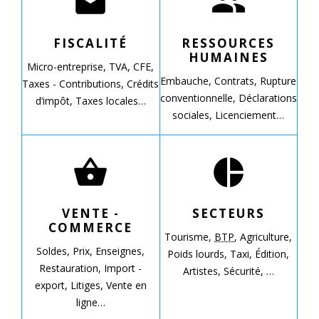
drafts
people
FISCALITÉ
RESSOURCES
HUMAINES
Micro-entreprise,
TVA,
CFE,
Embauche,
Contrats,
Rupture
Taxes - Contributions,
Crédits
conventionnelle,
Déclarations
d’impôt,
Taxes locales…
sociales,
Licenciement…
shopping_basket
pie_chart
VENTE -
SECTEURS
COMMERCE
Tourisme,
BTP
,
Agriculture,
Soldes,
Prix,
Enseignes,
Poids lourds,
Taxi,
Édition,
Restauration,
Import -
Artistes,
Sécurité, …
export,
Litiges,
Vente en
ligne…