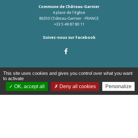
Commune de Château-Garnier
4 place de l'église
86350 Château-Garnier - FRANCE
+33 5 49 87 80 11
Suivez-nous sur Facebook
This site uses cookies and gives you control over what you want
to activate
OK, accept all
Deny all cookies
Personalize
Liens
CAF
Conseil Général de la Vienne
Préfecture de la Vienne