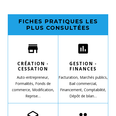
FICHES PRATIQUES LES
PLUS CONSULTÉES
store
assessment
CRÉATION -
GESTION -
CESSATION
FINANCES
Auto-entrepreneur,
Facturation,
Marchés publics,
Formalités,
Fonds de
Bail commercial,
commerce,
Modification,
Financement,
Comptabilité,
Reprise…
Dépôt de bilan…