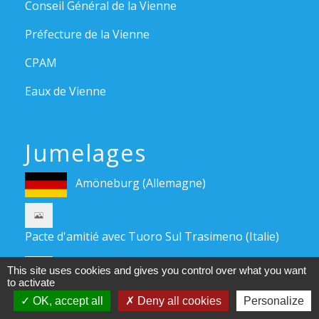
Conseil Général de la Vienne
Préfecture de la Vienne
CPAM
Eaux de Vienne
Jumelages
Amöneburg (Allemagne)
Pacte d'amitié avec Tuoro Sul Trasimeno (Italie)
Pacte d'amitié avec Tragwein (Autriche)
This site uses cookies and gives you control over what you want
to activate
OK, accept all
Deny all cookies
Personalize
Mentions légales
-
Politique de confidentialité
-