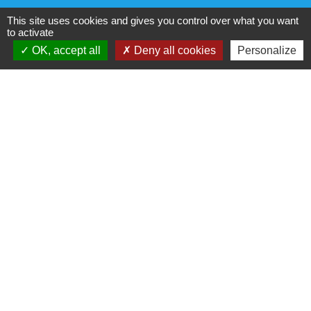
Eaux de Vienne
This site uses cookies and gives you control over what you want
to activate
OK, accept all
Deny all cookies
Personalize
Jumelages
Amöneburg (Allemagne)
Pacte d'amitié avec Tuoro Sul Trasimeno (Italie)
Pacte d'amitié avec Tragwein (Autriche)
Mentions légales
-
Politique de confidentialité
-
Accessibilité
-
Plan du site
-
Gestion des cookies
Site créé en partenariat avec Réseau des Communes