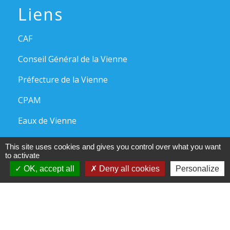
Liens
CAF
Conseil Général de la Vienne
Préfecture de la Vienne
CPAM
Eaux de Vienne
This site uses cookies and gives you control over what you want
to activate
Jumelages
OK, accept all
Deny all cookies
Personalize
Amöneburg (Allemagne)
Pacte d'amitié avec Tuoro Sul Trasimeno (Italie)